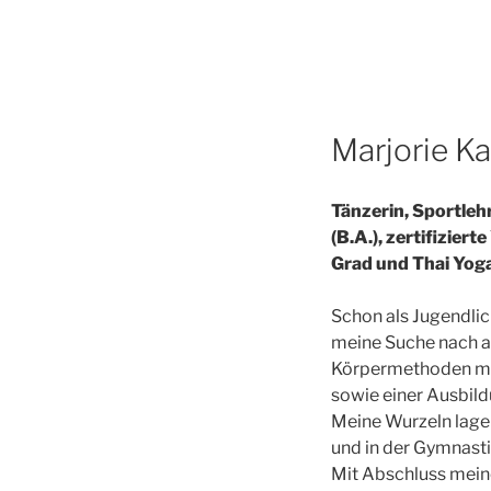
Marjorie Ka
Tänzerin, Sportleh
(B.A.), zertifiziert
Grad und Thai Yog
Schon als Jugendli
meine Suche nach al
Körpermethoden m
sowie einer Ausbil
Meine Wurzeln lage
und in der Gymnasti
Mit Abschluss mein