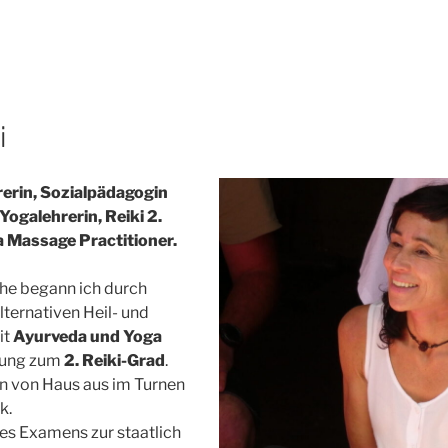
i
rerin, Sozialpädagogin
e Yogalehrerin, Reiki 2.
a Massage Practitioner.
che begann ich durch
ternativen Heil- und
it
Ayurveda und Yoga
dung zum
2. Reiki-Grad
.
n von Haus aus im Turnen
k.
es Examens zur staatlich