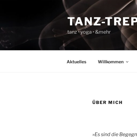
Zum
Inhalt
TANZ-TRE
springen
tanz • yoga • &mehr
Aktuelles
Willkommen
ÜBER MICH
»Es sind die Begeg