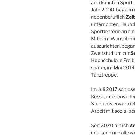
anerkannten Sport-
Jahr 2000, begann 
nebenberuflich
Zei
unterrichten. Hauptb
Sportlehrerin an ein
Mit dem Wunsch mic
auszurichten, began
Zweitstudium zur
S
Hochschule in Frei
später, im Mai 2014,
Tanztreppe.
Im Juli 2017 schlos
Ressourcenerweiter
Studiums erwarb i
Arbeit mit sozial b
Seit 2020 bin ich
Ze
und kann nun alle w