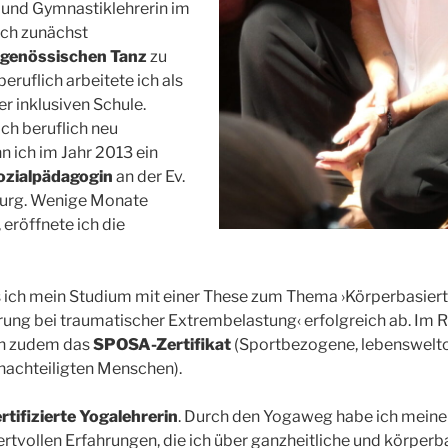
 und Gymnastiklehrerin im
ich zunächst
tgenössischen Tanz
zu
eruflich arbeitete ich als
er inklusiven Schule.
h beruflich neu
n ich im Jahr 2013 ein
ozialpädagogin
an der Ev.
burg. Wenige Monate
 eröffnete ich die
s ich mein Studium mit einer These zum Thema ›Körperbasier
ung bei traumatischer Extrembelastung‹ erfolgreich ab. Im
ch zudem das
SPOSA-Zertifikat
(Sportbezogene, lebensweltor
enachteiligten Menschen).
rtifizierte Yogalehrerin
. Durch den Yogaweg habe ich meine
ertvollen Erfahrungen, die ich über ganzheitliche und körperb