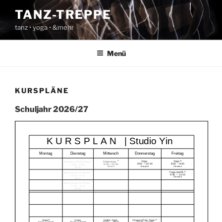
Zum
TANZ-TREPPE
Inhalt
tanz • yoga • &mehr
springen
Menü
KURSPLÄNE
Schuljahr 2026/27