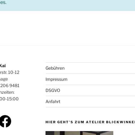
es.
 Kai
Gebühren
rstr. 10-12
sage
Impressum
0206 9481
DSGVO
hzeiten:
:00-15:00
Anfahrt
HIER GEHT’S ZUM ATELIER BLICKWINKE