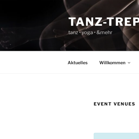
Zum
Inhalt
TANZ-TRE
springen
tanz • yoga • &mehr
Aktuelles
Willkommen
EVENT VENUES