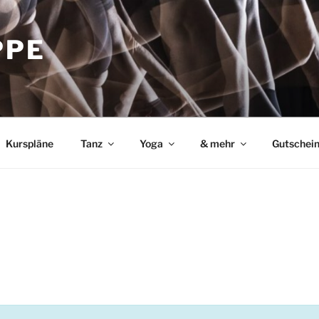
PPE
Kurspläne
Tanz
Yoga
& mehr
Gutschei